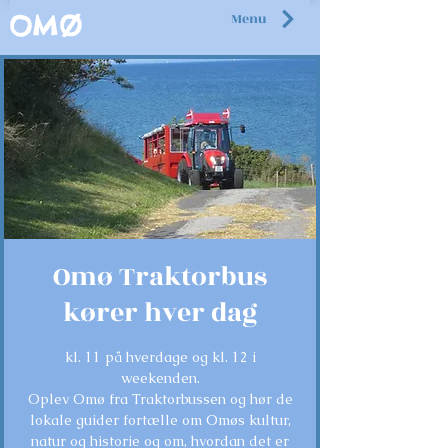
Menu
OMØ
Omø Traktorbus
kører hver dag
kl. 11 på hverdage og kl. 12 i
weekenden.
Oplev Omø fra Traktorbussen og hør de
lokale guider fortælle om Omøs kultur,
natur og historie og om, hvordan det er