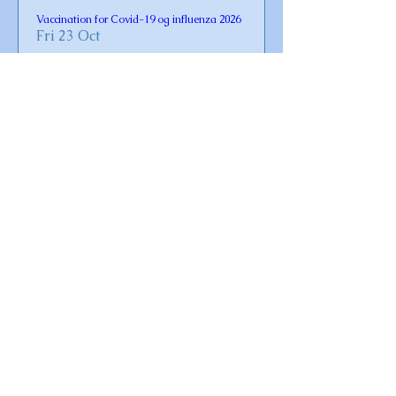
Vaccination for Covid-19 og influenza 2026
Fri 23 Oct
Læs mere
Gudstjeneste i Omø Kirke
Sun 02 Aug
Læs mere
Smørrebrød hos FISK
Sat 01 Aug
Læs mere