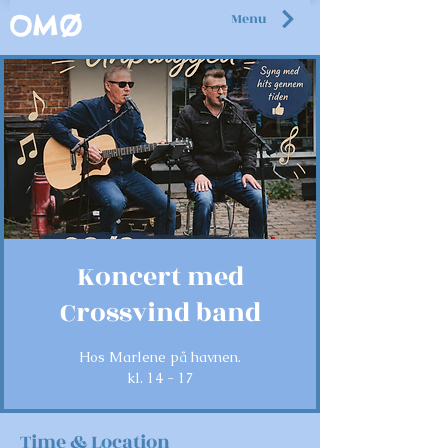
Menu
OMØ
Koncert med
Crossvind band
Hos Marlene på havnen.
kl. 14 - 17
Time & Location