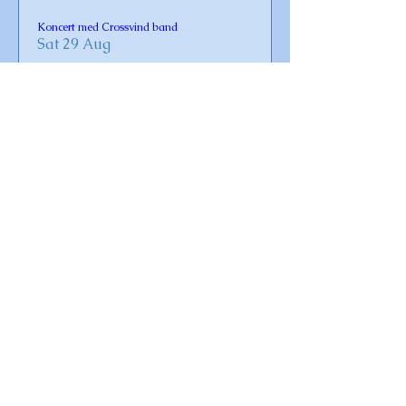
Koncert med Crossvind band
Sat 29 Aug
Læs mere
Gudstjeneste i Omø Kirke
Sun 30 Aug
Læs mere
Vaccination for Covid-19 og influenza 2026
Fri 23 Oct
Læs mere