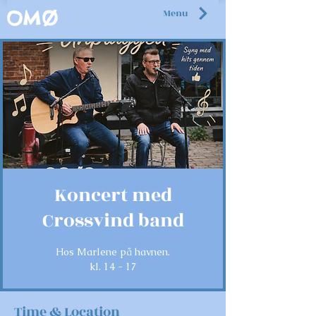
Menu
OMØ
Koncert med
Crossvind band
Hos Marlene på havnen.
kl. 14 - 17
Time & Location