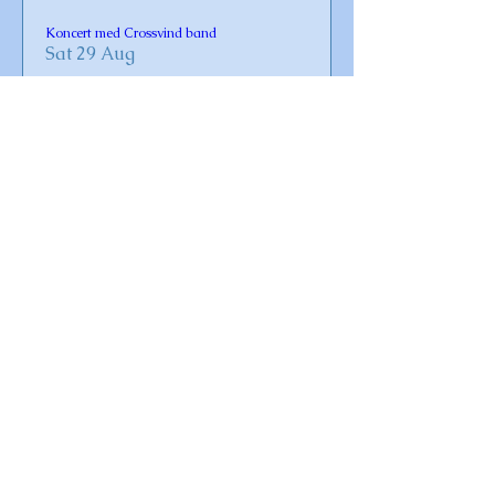
Koncert med Crossvind band
Sat 29 Aug
Læs mere
Gudstjeneste i Omø Kirke
Sun 30 Aug
Læs mere
Vaccination for Covid-19 og influenza 2026
Fri 23 Oct
Læs mere