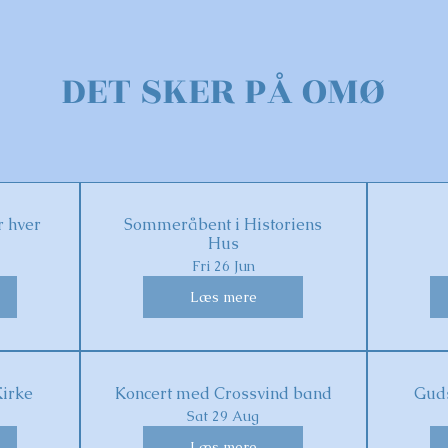
DET SKER PÅ OMØ
 hver
Sommeråbent i Historiens
Hus
Fri 26 Jun
Læs mere
Kirke
Koncert med Crossvind band
Guds
Sat 29 Aug
Læs mere