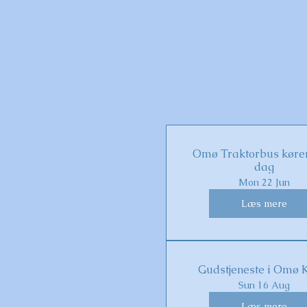
Omø Traktorbus kører
dag
Mon 22 Jun
Læs mere
Gudstjeneste i Omø 
Sun 16 Aug
Læs mere