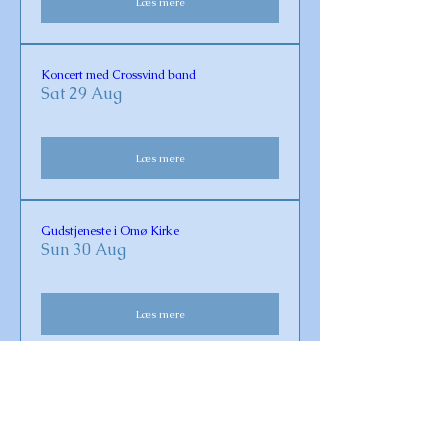
Læs mere
Koncert med Crossvind band
Sat 29 Aug
Læs mere
Gudstjeneste i Omø Kirke
Sun 30 Aug
Læs mere
Vaccination for Covid-19 og influenza 2026
Fri 23 Oct