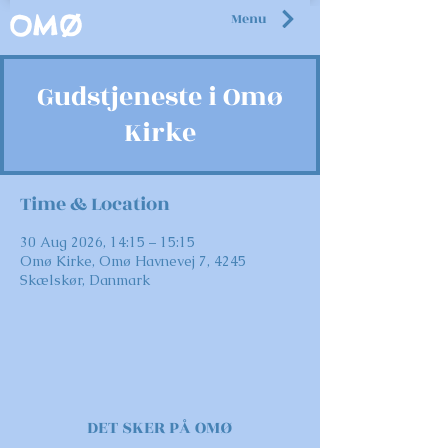
Menu
OMØ
Gudstjeneste i Omø
Kirke
Time & Location
30 Aug 2026, 14:15 – 15:15
Omø Kirke, Omø Havnevej 7, 4245
Skælskør, Danmark
DET SKER PÅ OMØ