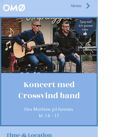
Menu
OMØ
Koncert med
Crossvind band
Hos Marlene på havnen.
kl. 14 - 17
Time & Location