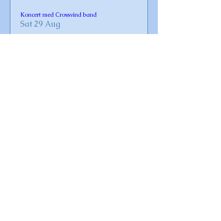
Koncert med Crossvind band
Sat 29 Aug
Læs mere
Gudstjeneste i Omø Kirke
Sun 30 Aug
Læs mere
Vaccination for Covid-19 og influenza 2026
Fri 23 Oct
Læs mere