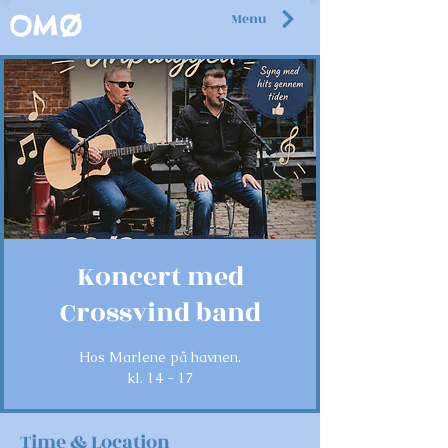
Menu
OMØ
Koncert med
Crossvind band
Hos Marlene på havnen.
kl. 14 - 17
Time & Location