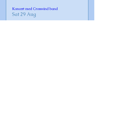
Koncert med Crossvind band
Sat 29 Aug
Læs mere
Gudstjeneste i Omø Kirke
Sun 30 Aug
Læs mere
Vaccination for Covid-19 og influenza 2026
Fri 23 Oct
Læs mere