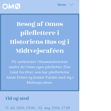
Menu
OMØ
Besøg af Omøs
pileflettere i
Historiens Hus og i
Midtvejscaféen
På værkstedet i Husmandsstræde
møder du Omøs egen pilefletter, Else
Lund fra Øret, som har pilefletterne
Annie Ertner og Jeanne Palmbo med sig i
Midtvejscaféen.
Tid og sted
31. jul. 2026, 10.00 – 02. aug. 2026, 17.00