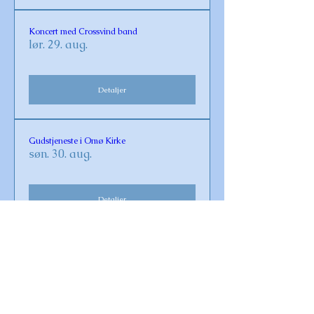
Koncert med Crossvind band
lør. 29. aug.
Detaljer
Gudstjeneste i Omø Kirke
søn. 30. aug.
Detaljer
Vaccination for Covid-19 og influenza 2026
fre. 23. okt.
Detaljer