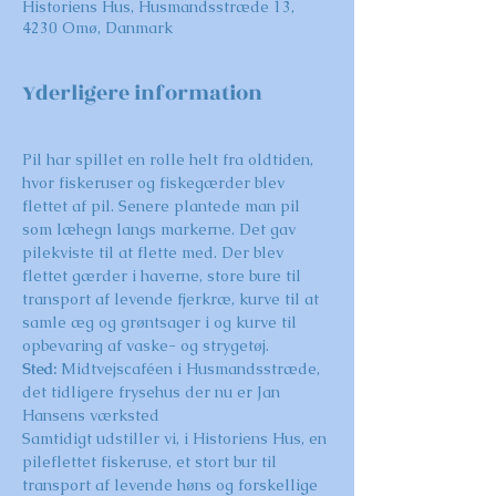
Historiens Hus, Husmandsstræde 13,
4230 Omø, Danmark
Yderligere information
Pil har spillet en rolle helt fra oldtiden, 
hvor fiskeruser og fiskegærder blev 
flettet af pil. Senere plantede man pil 
som læhegn langs markerne. Det gav 
pilekviste til at flette med. Der blev 
flettet gærder i haverne, store bure til 
transport af levende fjerkræ, kurve til at 
samle æg og grøntsager i og kurve til 
opbevaring af vaske- og strygetøj.
Sted: 
Midtvejscaféen i Husmandsstræde, 
det tidligere frysehus der nu er Jan 
Hansens værksted
Samtidigt udstiller vi, i Historiens Hus, en 
pileflettet fiskeruse, et stort bur til 
transport af levende høns og forskellige 