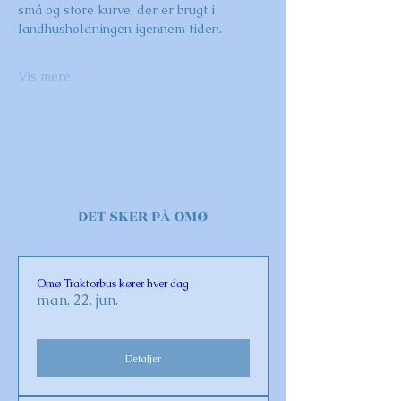
små og store kurve, der er brugt i 
landhusholdningen igennem tiden.
Vis mere
DET SKER PÅ OMØ
Omø Traktorbus kører hver dag
man. 22. jun.
Detaljer