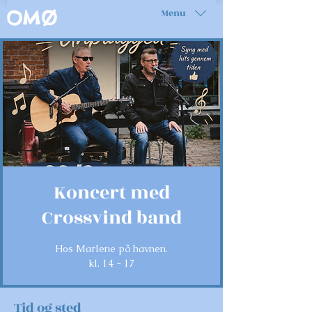
Menu
OMØ
Koncert med
Crossvind band
Hos Marlene på havnen.
kl. 14 - 17
Tid og sted