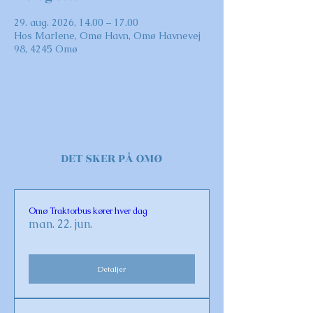
29. aug. 2026, 14.00 – 17.00
Hos Marlene, Omø Havn, Omø Havnevej
98, 4245 Omø
DET SKER PÅ OMØ
Omø Traktorbus kører hver dag
man. 22. jun.
Detaljer