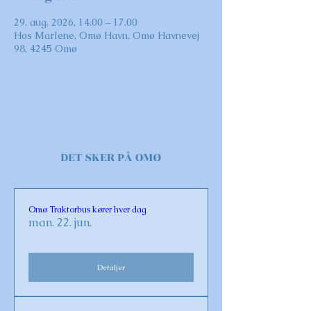
29. aug. 2026, 14.00 – 17.00
Hos Marlene, Omø Havn, Omø Havnevej
98, 4245 Omø
DET SKER PÅ OMØ
Omø Traktorbus kører hver dag
man. 22. jun.
Detaljer