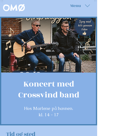
Menu
OMØ
Koncert med
Crossvind band
Hos Marlene på havnen.
kl. 14 - 17
Tid og sted