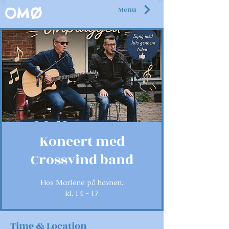
Menu
OMØ
Koncert med
Crossvind band
Hos Marlene på havnen.
kl. 14 - 17
Time & Location