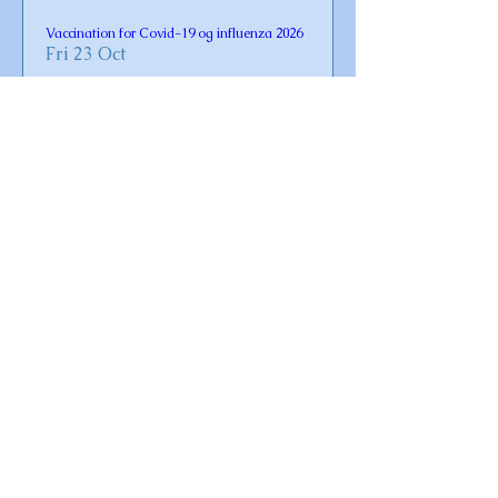
Vaccination for Covid-19 og influenza 2026
Fri 23 Oct
Læs mere
Krebsegilde
Sat 08 Aug
Læs mere
Omø Traktorbus kører hver dag
Mon 22 Jun
Læs mere