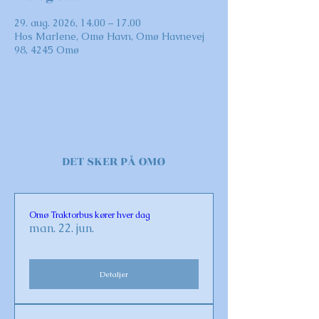
29. aug. 2026, 14.00 – 17.00
Hos Marlene, Omø Havn, Omø Havnevej
98, 4245 Omø
DET SKER PÅ OMØ
Omø Traktorbus kører hver dag
man. 22. jun.
Detaljer