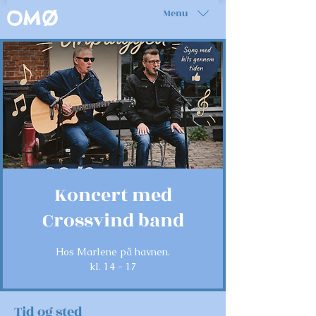
Menu
OMØ
Koncert med
Crossvind band
Hos Marlene på havnen.
kl. 14 - 17
Tid og sted