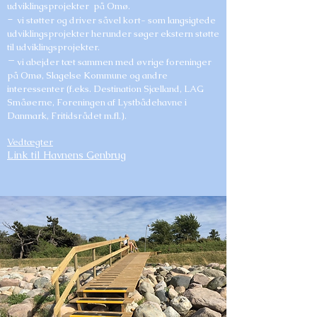
udviklingsprojekter på Omø.
-
vi s
tøtter og driver såvel kort- som langsigtede
udviklingsprojekter herunder søger ekstern støtte
til udviklingsprojekter.
-
vi abejder tæt sammen med øvrige foreninger
på Omø, Slagelse Kommune og andre
interessenter (f.eks. Destination Sjælland, LAG
Småøerne, Foreningen af Lystbådehavne i
Danmark, Fritidsrådet m.fl.).
Vedtægter
Link til Havnens Genbrug