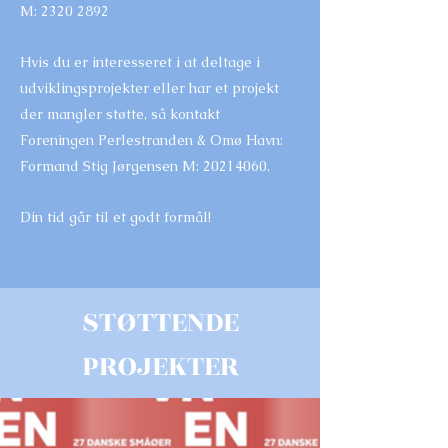
M: 2320 2892
Hvis du er interesseret i at deltage i
udviklingsprojekter eller har et projekt
der mangler støtte, så kontakt
Foreningen Perlestranden & Omø Havn:
Formand Stig Jørgensen M:
20214060
.
Din tid går til et godt formål!
STØTTENDE
PROJEKTER