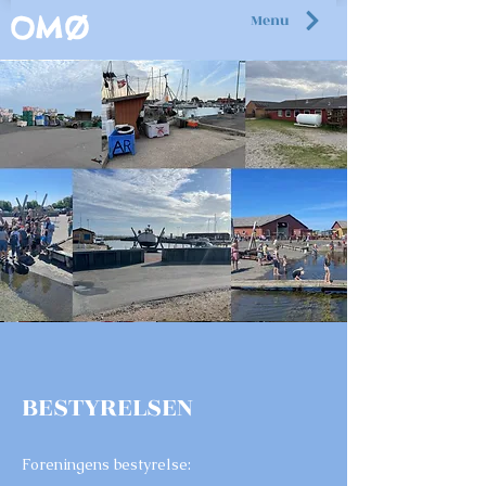
Menu
OMØ
BESTYRELSEN
Foreningens bestyrelse: