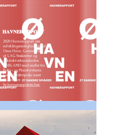
HAVNERAPPORT
2020 Havnerapport om
udviklingsmulighederne af
Omø Havn. Gennemført
af LAG Småøerne og
Arkitektvirksomheden
LABLAND med midler fra
Bolig- og Planstyrelsens
Landdistriktspulje samt
EU-midler.
Se havnerapporten her.