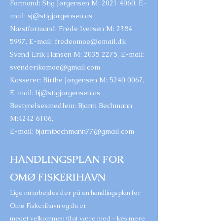
Formand: Stig Jørgensen M: 2021 4060,
E-
mail:
sj@stigjorgensen.as
Næstformand: Frede Iversen M: 2384
5997,
E-mail:
fredeomoe@email.dk
Svend Erik Hansen M: 2035 2275,
E-mail:
svenderikomoe@gmail.com
Kasserer: Birthe Jørgensen M:
5240 0067
,
E
-mail:
bj@stigjorgensen.as
Bestyrelsesmedlem: Bjarni Bechmann
M:4242 6106,
E-mail:
bjarnibechmann77@gmail.com
HANDLINGSPLAN FOR
OMØ FISKERIHAVN
Lige nu arbejdes der på en handlingsplan for
Omø Fiskerihavn og du er
meget velkommen
til at være med - læs mere