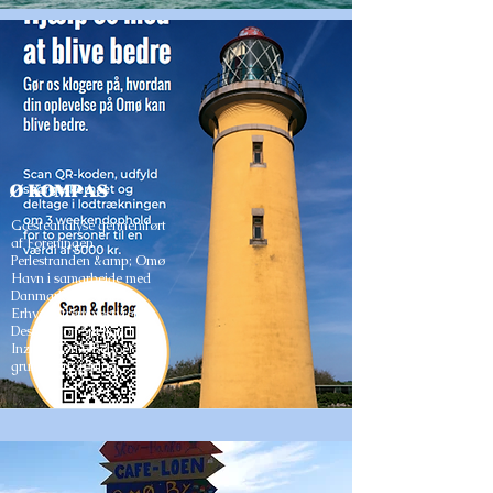
Ø KOMPAS
Gæsteanalyse gennemført
af Foreningen
Perlestranden &amp; Omø
Havn i samarbejde med
Danmarks
Erhvervsfremmestyrelse,
Destination Sjælland,
Inzight, Omø Beboer- og
grundejerforening.