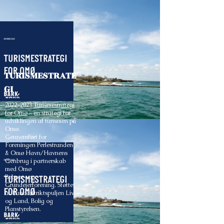
TURISMESTRATE
GI
2022-2023
Turismestrategi
for Omø
– en strategi for
udviklingen af turismen på
Omø.
Gennemført for
Foreningen Perlestranden
& Omø Havn/Havnens
Genbrug i partnerskab
med Omø
Beboer- og
Grundejerforening. Støttet
af Landdistriktspuljen Liv
og Land, Bolig og
Planstyrelsen.