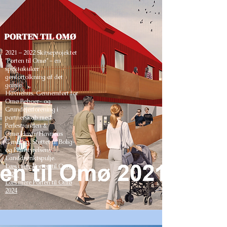
PORTEN TIL OMØ
2021 – 2022 Skitseprojektet
”Porten til Omø” – en
spektakulær
genfortolkning af det
gamle
Havnehus. Gennemført for
Omø Beboer- og
Grundejerforening i
partnerskab med
Perlestranden &
Omø Havn/Havnens
Genbrug. Støttet af Bolig-
og Planstyrelsens
Landdistriktspulje.
Læs mere Porten til Omø
2022
Læs mere Porten til Omø
2024