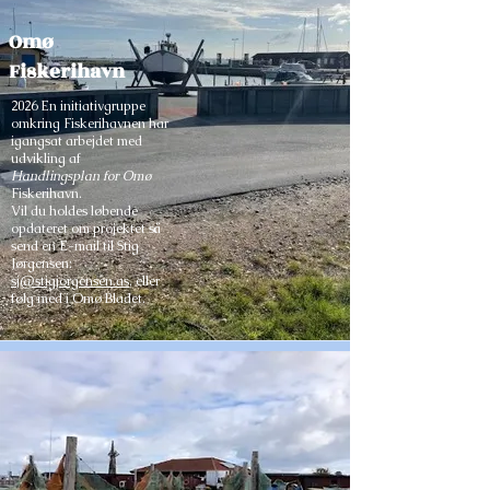
Omø
Fiskerihavn
2026 En initiativgruppe
omkring Fiskerihavnen har
igangsat arbejdet med
udvikling af
Handlingsplan for Omø
Fiskerihavn.
Vil du holdes løbende
opdateret om projektet så
send en E-mail til Stig
Jørgensen:
sj@stigjorgensen.as
, eller
følg med i Omø Bladet.