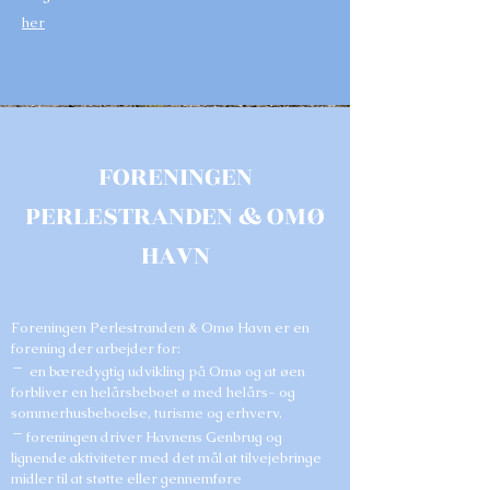
her
FORENINGEN
PERLESTRANDEN & OMØ
HAVN
Foreningen Perlestranden & Omø Havn er en
forening der arbejder for:
-
en bæredygtig udvikling
på Omø og at øen
forbliver en helårsbeboet ø med helårs- og
sommerhusbeboelse, turisme og erhverv.
-
foreningen driver Havnens Genbrug og
lignende aktiviteter med det mål at tilvejebringe
midler til at støtte eller gennemføre