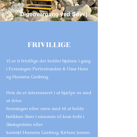
FRIVILLIGE
Vi er ti frivillige der holder hjulene i gang
i Foreningen Perlestranden & Omø Havn
og Havnens Genbrug.
Hvis du er interesseret i at hjælpe os med
at drive
foreningen eller være med til at holde
butikken åben i sæsonen så kom forbi i
åbningstiden eller
kontakt Havnens Genbrug: Kirtsen Jensen