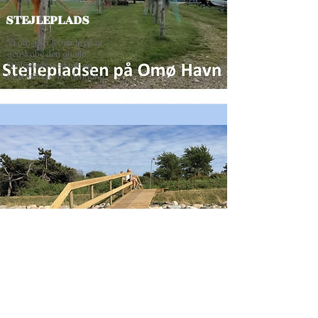
STEJLEPLADS
Vi arbejder løbende på at
genskabe den gamle
Stejleplads med net og
foretællinger fra dengang
DIGEOVERGANG
Foreningen har bygget
broen over diget ved Søvej.
Broen er et yndet
solnedgangssted