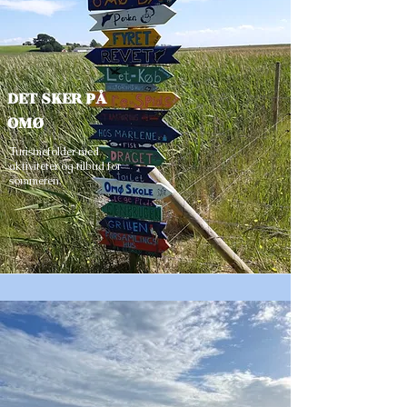
DET SKER PÅ
OMØ
Turismefolder med
aktiviteter og tilbud
for
sommeren.