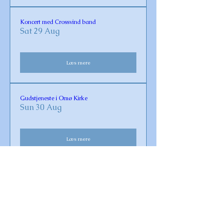
Koncert med Crossvind band
Sat 29 Aug
Læs mere
Gudstjeneste i Omø Kirke
Sun 30 Aug
Læs mere
Vaccination for Covid-19 og influenza 2026
Fri 23 Oct
Læs mere