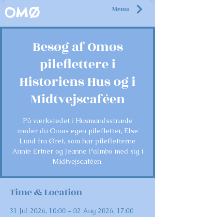
Menu
OMØ
Besøg af Omøs
pileflettere i
Historiens Hus og i
Midtvejscaféen
På værkstedet i Husmandsstræde
møder du Omøs egen pilefletter, Else
Lund fra Øret, som har pilefletterne
Annie Ertner og Jeanne Palmbo med sig i
Midtvejscaféen.
Time & Location
31 Jul 2026, 10:00 – 02 Aug 2026, 17:00