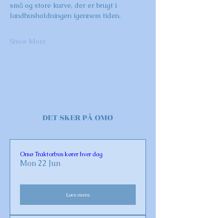
små og store kurve, der er brugt i 
landhusholdningen igennem tiden.
Show More
DET SKER PÅ OMØ
Omø Traktorbus kører hver dag
Mon 22 Jun
Læs mere