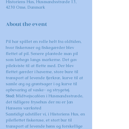
Historiens Hus, Husmandsstræde 13,
4230 Omø, Danmark
About the event
Pil har spillet en rolle helt fra oldtiden, 
hvor fiskeruser og fiskegærder blev 
flettet af pil. Senere plantede man pil 
som læhegn langs markerne. Det gav 
pilekviste til at flette med. Der blev 
flettet gærder i haverne, store bure til 
transport af levende fjerkræ, kurve til at 
samle æg og grøntsager i og kurve til 
opbevaring af vaske- og strygetøj.
Sted: 
Midtvejscaféen i Husmandsstræde, 
det tidligere frysehus der nu er Jan 
Hansens værksted
Samtidigt udstiller vi, i Historiens Hus, en 
pileflettet fiskeruse, et stort bur til 
transport af levende høns og forskellige 