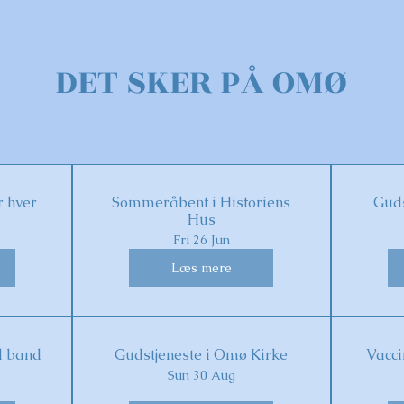
DET SKER PÅ OMØ
 hver
Sommeråbent i Historiens
Guds
Hus
Fri 26 Jun
Læs mere
d band
Gudstjeneste i Omø Kirke
Vacci
Sun 30 Aug