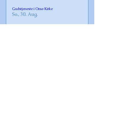
Gudstjeneste i Omø Kirke
So., 30. Aug.
Details
Vaccination for Covid-19 og influenza 2026
Fr., 23. Okt.
Details
Krebsegilde
Sa., 08. Aug.
Details