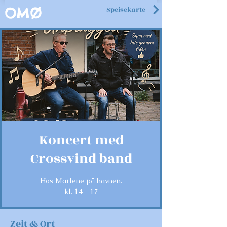
Speisekarte
OMØ
Koncert med
Crossvind band
Hos Marlene på havnen.
kl. 14 - 17
Zeit & Ort