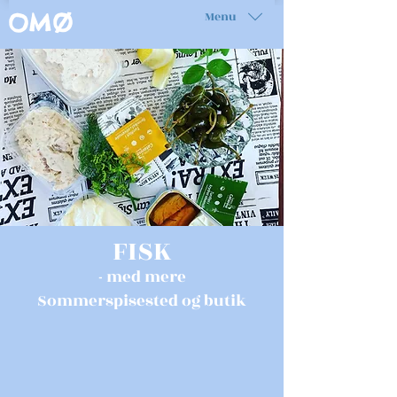
Menu
OMØ
FISK
- med mere
Sommerspisested og butik