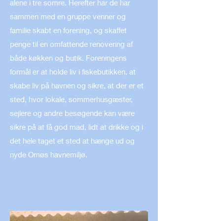
alene i tre somre. Herefter har de har
sammen med en gruppe venner og
familie skabt en forening, og skaffet
penge til en omfattende renovering af
både køkken og butik. Foreningens
formål er at holde liv i fiskebutikken, at
skabe liv på havnen og sikre, at der er et
sted, hvor lokale, sommerhusgæster,
sejlere og andre besøgende kan være
sikre på at få god mad, lidt at drikke og i
det hele taget et sted at hænge ud og
nyde Omøs havnemiljø.