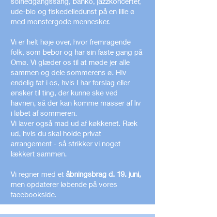
solnedgangssang, banko, jazzkoncerter,
ude-bio og fiskedelledunst på en lille ø
med monstergode mennesker.
Vi er helt høje over, hvor fremragende
folk, som bebor og har sin faste gang på
Omø. Vi glæder os til at møde jer alle
sammen og dele sommerens ø. Hiv
endelig fat i os, hvis I har forslag eller
ønsker til ting, der kunne ske ved
havnen, så der kan komme masser af liv
i løbet af sommeren.
Vi laver også mad ud af køkkenet. Ræk
ud, hvis du skal holde privat
arrangement - så strikker vi noget
lækkert sammen.
Vi regner med et
åbningsbrag d. 19. juni,
men opdaterer løbende på vores
facebookside.