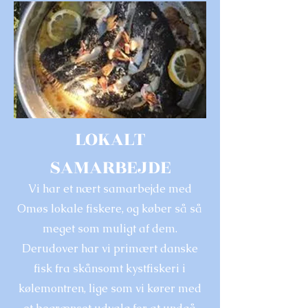
LOKALT
SAMARBEJDE
Vi har et nært samarbejde med
Omøs lokale fiskere, og køber så så
meget som muligt af dem.
Derudover har vi primært danske
fisk fra skånsomt kystfiskeri i
kølemontren, lige som vi kører med