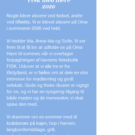
FISK
med mere
2026
Nogle bliver øboere ved fødsel, andre
ved tilfælde. Vi er blevet øboere på Omø
i sommeren 2026 ved held.
Vi hedder Ida, Anna-Ida og Sofie. Vi ser
frem til at få lov at udfolde os på Omø
Havn til sommer, når vi overtager
forpagtningen af havnens fiskebutik
FISK. Udover at vi alle tre er fra
Østjylland, er vi fælles om at dele en stor
interesse for madlavning og godt
selskab. Gode og friske råvarer er vigtigt
for os, og vi har en nysgerrig tilgang til
både maden og de mennesker, vi skal
spise den med.
Vi drømmer om en sommer med til
krabberæs på kajen, hop i havnen,
langbordsmiddage, grill,