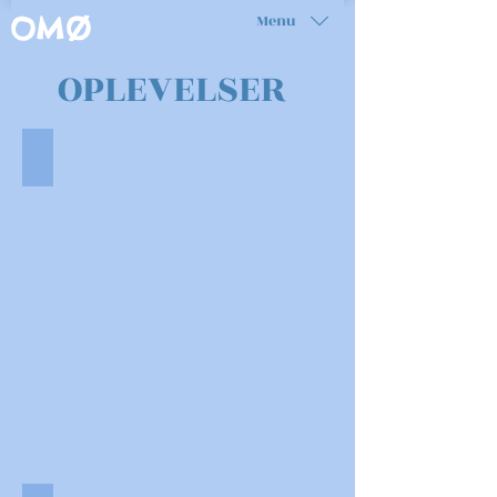
Menu
OMØ
OPLEVELSER
OMØ FOR BØRN