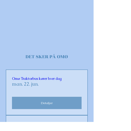
DET SKER PÅ OMØ
Omø Traktorbus kører hver dag
man. 22. jun.
Detaljer
Sommeråbent i Historiens Hus
fre. 26. jun.