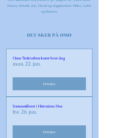
Honey, Henrik, Jón, David og suppleanter: Nilas, Grith
og Morten.
DET SKER PÅ OMØ
Omø Traktorbus kører hver dag
man. 22. jun.
Detaljer
Sommeråbent i Historiens Hus
fre. 26. jun.
Detaljer