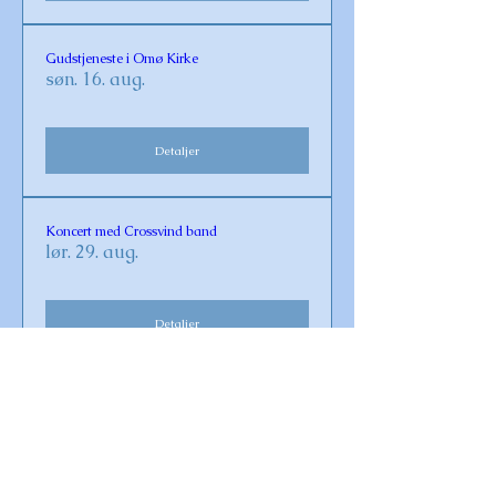
Gudstjeneste i Omø Kirke
søn. 16. aug.
Detaljer
Koncert med Crossvind band
lør. 29. aug.
Detaljer
Gudstjeneste i Omø Kirke
søn. 30. aug.
Detaljer