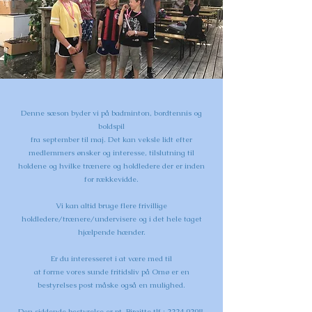
Denne sæson byder vi på badminton, bordtennis og
boldspil
fra september til maj. Det kan veksle lidt efter
medlemmers ønsker og interesse, tilslutning til
holdene og hvilke trænere og holdledere der er inden
for rækkevidde.
Vi kan altid bruge flere frivillige
holdledere/trænere/undervisere og i det hele taget
hjælpende hænder.
Er du interesseret i at være med til
at forme vores sunde fritidsliv på Omø er en
bestyrelses post måske også en mulighed.
Den siddende bestyrelse er pt. Birgitte tlf.:
2224 0208
,