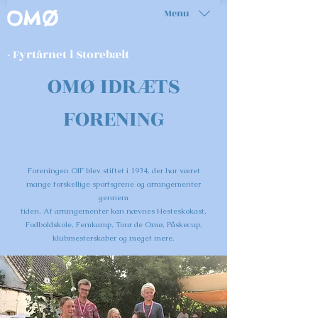
Menu
OMØ
- Fyrtårnet i Storebælt
OMØ IDRÆTS
FORENING
Foreningen OIF blev stiftet i 1934, der har været
mange forskellige sportsgrene og arrangementer
gennem
tiden. Af arrangementer kan nævnes Hesteskokast,
Fodboldskole, Femkamp, Tour de Omø, Påskecup,
klubmesterskaber og meget mere.