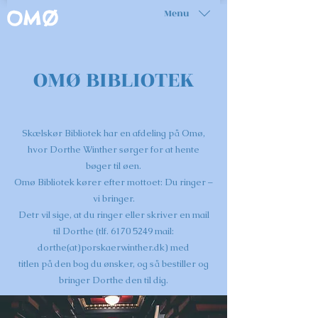
Menu
OMØ
OMØ BIBLIOTEK
Skælskør Bibliotek har en afdeling på Omø,
hvor Dorthe Winther sørger for at hente
bøger til øen.
Omø Bibliotek kører efter mottoet: Du ringer –
vi bringer.
Detr vil sige, at du ringer eller skriver en mail
til Dorthe (tlf. 6170 5249 mail:
dorthe(at)porskaerwinther.dk) med
titlen på den bog du ønsker, og så bestiller og
bringer Dorthe den til dig.