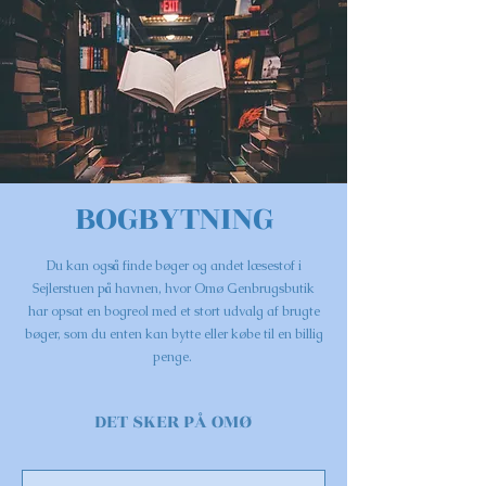
BOGBYTNING
Du kan også finde bøger og andet læsestof i
Sejlerstuen på havnen, hvor Omø Genbrugsbutik
har opsat en bogreol med et stort udvalg af brugte
bøger, som du enten kan bytte eller købe til en billig
penge.
DET SKER PÅ OMØ