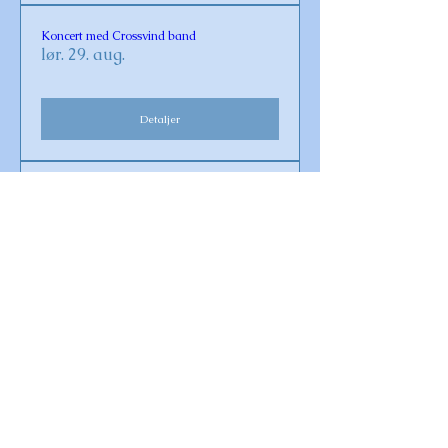
Koncert med Crossvind band
lør. 29. aug.
Detaljer
Gudstjeneste i Omø Kirke
søn. 30. aug.
Detaljer
Vaccination for Covid-19 og influenza 2026
fre. 23. okt.
Detaljer