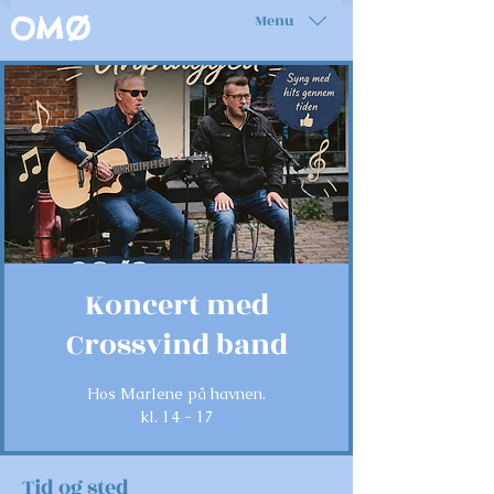
Menu
OMØ
Koncert med
Crossvind band
Hos Marlene på havnen.
kl. 14 - 17
Tid og sted