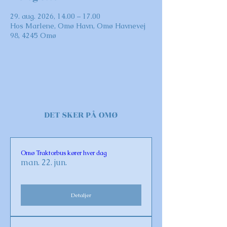
29. aug. 2026, 14.00 – 17.00
Hos Marlene, Omø Havn, Omø Havnevej
98, 4245 Omø
DET SKER PÅ OMØ
Omø Traktorbus kører hver dag
man. 22. jun.
Detaljer