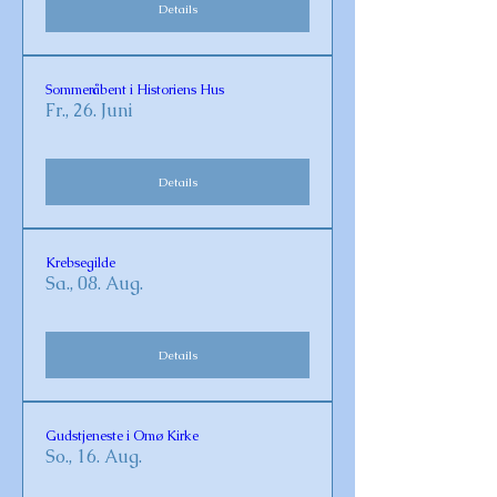
Details
Sommeråbent i Historiens Hus
Fr., 26. Juni
Details
Krebsegilde
Sa., 08. Aug.
Details
Gudstjeneste i Omø Kirke
So., 16. Aug.