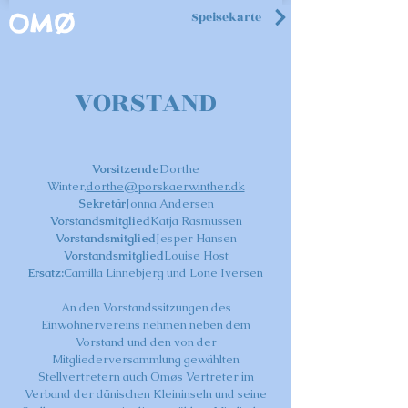
Speisekarte
OMØ
VORSTAND
Vorsitzende
Dorthe
Winter,
dorthe@porskaerwinther.dk
Sekretär
Jonna Andersen
Vorstandsmitglied
Katja Rasmussen
Vorstandsmitglied
Jesper Hansen
Vorstandsmitglied
Louise Host
Ersatz:
Camilla Linnebjerg und Lone Iversen
An den Vorstandssitzungen des
Einwohnervereins nehmen neben dem
Vorstand und den von der
Mitgliederversammlung gewählten
Stellvertretern auch Omøs Vertreter im
Verband der dänischen Kleininseln und seine