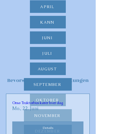
APRIL
KANN
JUNI
JULI
AUGUST
Bevorstehende Veranstaltungen
SEPTEMBER
OKTOBER
Omø Traktorbus kører hver dag
Mo., 22. Juni
NOVEMBER
Details
DEZEMBER