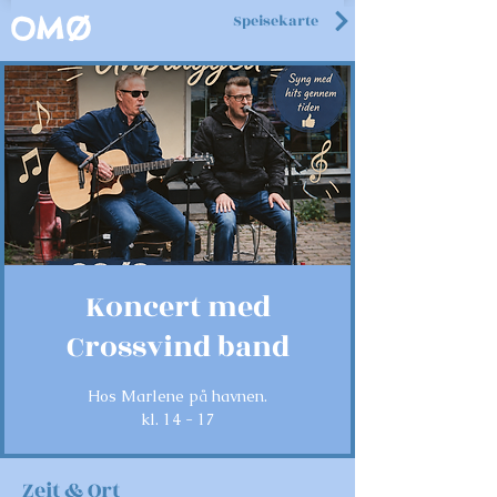
Speisekarte
OMØ
Koncert med
Crossvind band
Hos Marlene på havnen.
kl. 14 - 17
Zeit & Ort