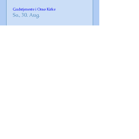
Gudstjeneste i Omø Kirke
So., 30. Aug.
Details
Vaccination for Covid-19 og influenza 2026
Fr., 23. Okt.
Details
Krebsegilde
Sa., 08. Aug.
Details