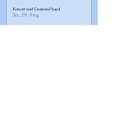
Koncert med Crossvind band
Sa., 29. Aug.
Details
Gudstjeneste i Omø Kirke
So., 30. Aug.
Details
Vaccination for Covid-19 og influenza 2026
Fr., 23. Okt.
Details