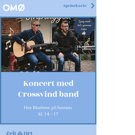
Speisekarte
OMØ
Koncert med
Crossvind band
Hos Marlene på havnen.
kl. 14 - 17
Zeit & Ort