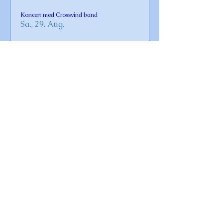
Koncert med Crossvind band
Sa., 29. Aug.
Details
Gudstjeneste i Omø Kirke
So., 30. Aug.
Details
Vaccination for Covid-19 og influenza 2026
Fr., 23. Okt.
Details