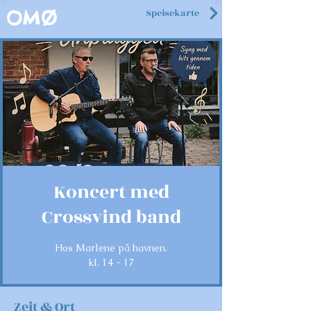
Speisekarte
OMØ
Koncert med
Crossvind band
Hos Marlene på havnen.
kl. 14 - 17
Zeit & Ort