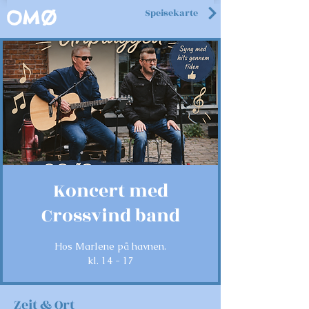
Speisekarte
OMØ
Koncert med
Crossvind band
Hos Marlene på havnen.
kl. 14 - 17
Zeit & Ort