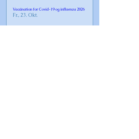
Vaccination for Covid-19 og influenza 2026
Fr., 23. Okt.
Details
Krebsegilde
Sa., 08. Aug.
Details
Omø Traktorbus kører hver dag
Mo., 22. Juni
Details