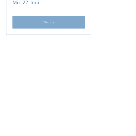
Mo., 22. Juni
Details
Sommeråbent i Historiens Hus
Fr., 26. Juni
Details
Krebsegilde
Sa., 08. Aug.
Details