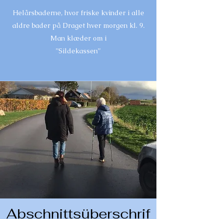
Helårsbaderne, hvor friske kvinder i alle
aldre bader på Draget hver morgen kl. 9.
Man klæder om i
”Sildekassen”
Abschnittsüberschrif