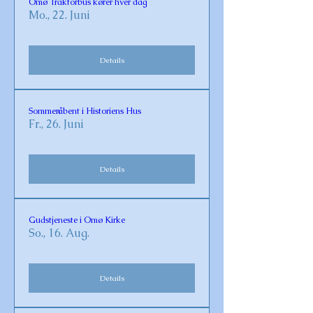
Omø Traktorbus kører hver dag
Mo., 22. Juni
Details
Sommeråbent i Historiens Hus
Fr., 26. Juni
Details
Gudstjeneste i Omø Kirke
So., 16. Aug.
Details