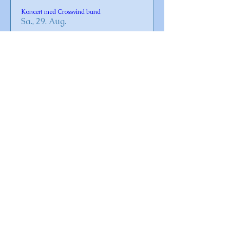
Koncert med Crossvind band
Sa., 29. Aug.
Details
Gudstjeneste i Omø Kirke
So., 30. Aug.
Details
Vaccination for Covid-19 og influenza 2026
Fr., 23. Okt.
Details