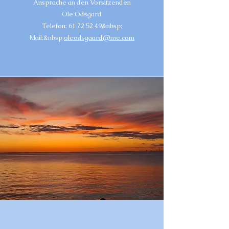
Ansprache an den Vorsitzenden
Ole Odsgard
Telefon:
61 72 52 49
&nbsp;
Mail:&nbsp;
oleodsgaard@me.com