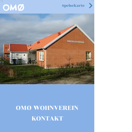
Speisekarte
OMØ
OMØ WOHNVEREIN
KONTAKT