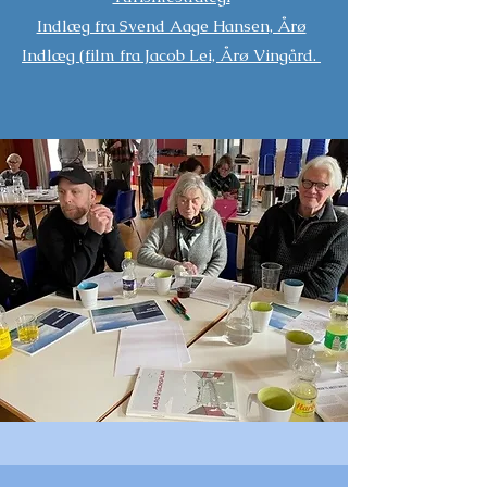
Indlæg fra Svend Aage Hansen, Årø
Indlæg (film fra Jacob Lei, Årø Vingård.