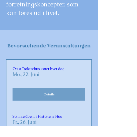
forretningskoncepter, som
kan føres ud i livet.
Bevorstehende Veranstaltungen
Omø Traktorbus kører hver dag
Mo., 22. Juni
Details
Sommeråbent i Historiens Hus
Fr., 26. Juni