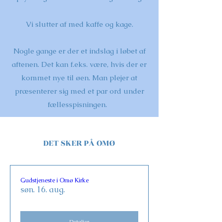
Vi slutter af med kaffe og kage.
Nogle gange er der et indslag i løbet af
aftenen. Det kan f.eks. være, hvis der er
kommet nye til øen. Man plejer at
præsenterer sig med et par ord under
fællesspisningen.
DET SKER PÅ OMØ
Gudstjeneste i Omø Kirke
søn. 16. aug.
Detaljer