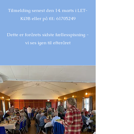
Tilmelding senest den 14. marts i LET-
KØB eller på tlf.:
61705249
Dette er forårets sidste fællesspisning -
vi ses igen til efteråret